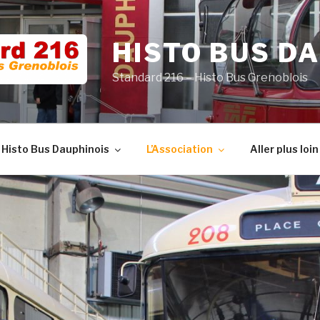
HISTO BUS D
Standard 216 – Histo Bus Grenoblois
 Histo Bus Dauphinois
L’Association
Aller plus loin