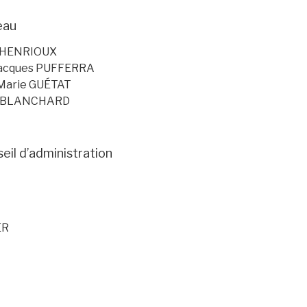
eau
r HENRIOUX
Jacques PUFFERRA
-Marie GUÉTAT
in BLANCHARD
il d’administration
ER