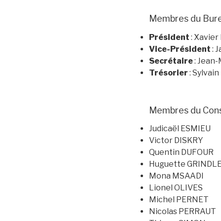
Membres du Bur
Président
: Xavie
Vice-Président
: 
Secrétaire
: Jean
Trésorier
: Sylva
Membres du Conse
Judicaël ESMIEU
Victor DISKRY
Quentin DUFOUR
Huguette GRINDL
Mona MSAADI
Lionel OLIVES
Michel PERNET
Nicolas PERRAUT