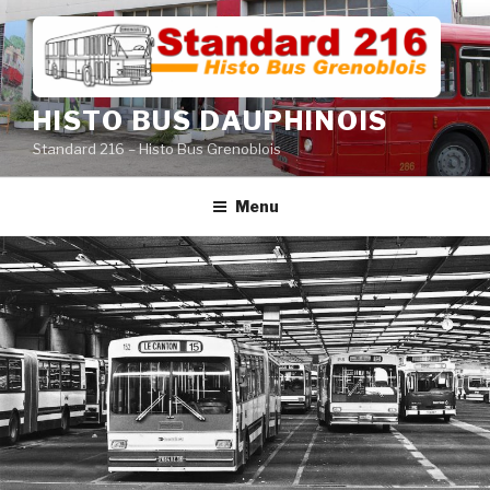
Aller
au
contenu
principal
HISTO BUS DAUPHINOIS
Standard 216 – Histo Bus Grenoblois
Menu