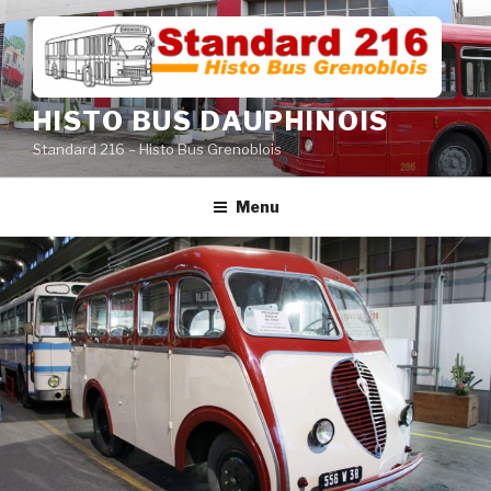
Aller
au
contenu
principal
HISTO BUS DAUPHINOIS
Standard 216 – Histo Bus Grenoblois
Menu