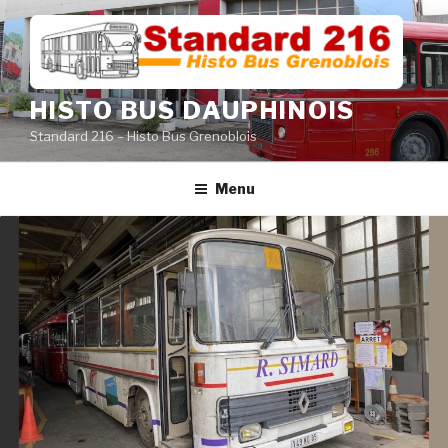
Aller
au
contenu
principal
HISTO BUS DAUPHINOIS
Standard 216 – Histo Bus Grenoblois
Menu