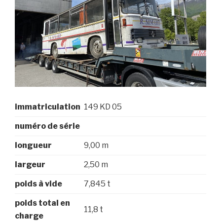
immatriculation
149 KD 05
numéro de série
longueur
9,00 m
largeur
2,50 m
poids à vide
7,845 t
poids total en
11,8 t
charge