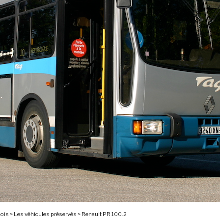
nois
>
Les véhicules préservés
>
Renault PR 100.2