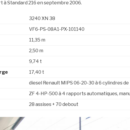
rt à Standard 216 en septembre 2006.
3240 XN 38
VF6-PS-08A1-PX-101140
11,35 m
2,50 m
9,74 t
arge
17,40 t
diesel Renault MIPS 06-20-30 à 6 cylindres de
ZF 4-HP-500 à 4 rapports automatiques, manu
28 assises + 70 debout