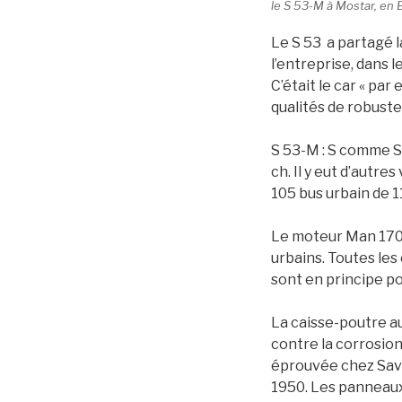
le S 53-M à Mostar, en 
Le S 53 a partagé l
l’entreprise, dans l
C’était le car « par
qualités de robustes
S 53-M : S comme S
ch. Il y eut d’autre
105 bus urbain de 1
Le moteur Man 170 c
urbains. Toutes les
sont en principe po
La caisse-poutre au
contre la corrosion
éprouvée chez Savie
1950. Les panneaux 