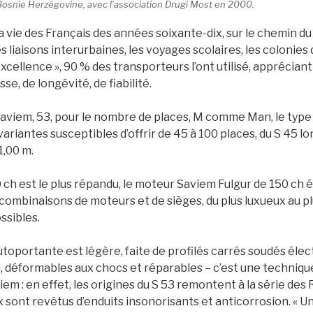
Bosnie Herzégovine, avec l’association Drugi Most en 2000.
a vie des Français des années soixante-dix, sur le chemin du
es liaisons interurbaines, les voyages scolaires, les colonies
 excellence », 90 % des transporteurs l’ont utilisé, apprécian
se, de longévité, de fiabilité.
aviem, 53, pour le nombre de places, M comme Man, le type
s variantes susceptibles d’offrir de 45 à 100 places, du S 45 lo
1,00 m.
h est le plus répandu, le moteur Saviem Fulgur de 150 ch é
 combinaisons de moteurs et de sièges, du plus luxueux au p
ssibles.
toportante est légère, faite de profilés carrés soudés élec
, déformables aux chocs et réparables – c’est une techniqu
m : en effet, les origines du S 53 remontent à la série des
sont revêtus d’enduits insonorisants et anticorrosion. « U