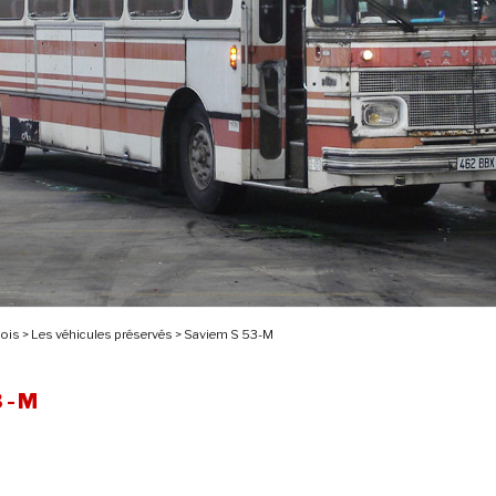
nois
>
Les véhicules préservés
>
Saviem S 53-M
3-M