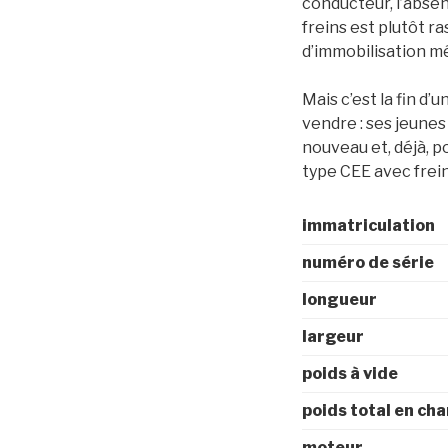
conducteur, l’absen
freins est plutôt r
d’immobilisation mé
Mais c’est la fin d’
vendre : ses jeunes
nouveau et, déjà, p
type CEE avec frei
immatriculation
numéro de série
longueur
largeur
poids à vide
poids total en ch
moteur