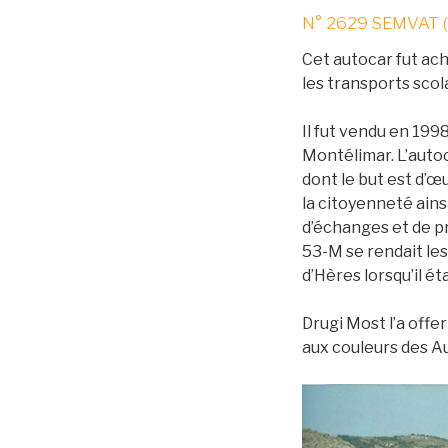
N° 2629 SEMVAT 
Cet autocar fut ach
les transports scol
Il fut vendu en 199
Montélimar. L’autoca
dont le but est d’œ
la citoyenneté ains
d’échanges et de pr
53-M se rendait le
d’Hères lorsqu’il ét
Drugi Most l’a offe
aux couleurs des Au