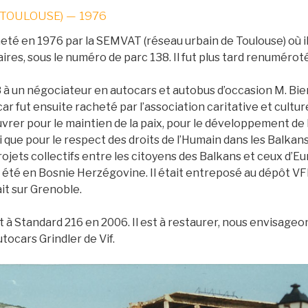
(TOULOUSE) — 1976
eté en 1976 par la SEMVAT (réseau urbain de Toulouse) où il 
aires, sous le numéro de parc 138. Il fut plus tard renumérot
8 à un négociateur en autocars et autobus d’occasion M. Bie
r fut ensuite racheté par l’association caritative et culture
uvrer pour le maintien de la paix, pour le développement de
i que pour le respect des droits de l’Humain dans les Balkan
ojets collectifs entre les citoyens des Balkans et ceux d’Eu
s été en Bosnie Herzégovine. Il était entreposé au dépôt VF
ait sur Grenoble.
rt à Standard 216 en 2006. Il est à restaurer, nous envisageo
tocars Grindler de Vif.