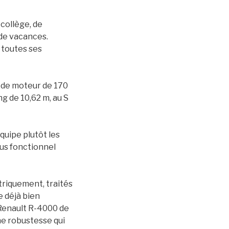
 collège, de
 de vacances.
t toutes ses
 de moteur de 170
ng de 10,62 m, au S
quipe plutôt les
lus fonctionnel
triquement, traités
e déjà bien
 Renault R-4000 de
ne robustesse qui