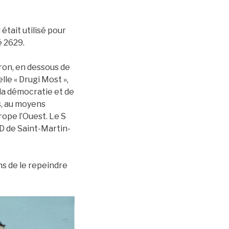
était utilisé pour
é 2629.
ron, en dessous de
lle « Drugi Most »,
 la démocratie et de
s, au moyens
rope l’Ouest. Le S
D de Saint-Martin-
ns de le repeindre