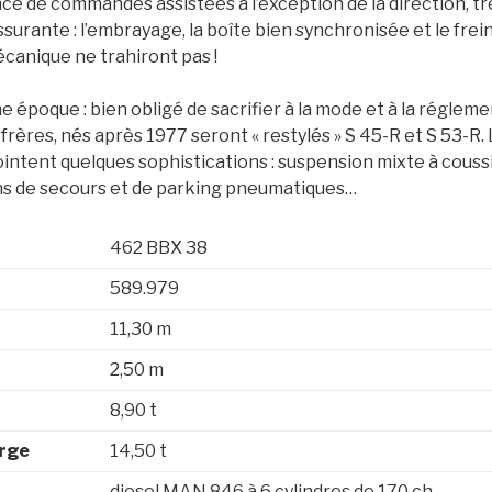
ce de commandes assistées à l’exception de la direction, tr
assurante : l’embrayage, la boîte bien synchronisée et le frei
canique ne trahiront pas !
une époque : bien obligé de sacrifier à la mode et à la réglem
 frères, nés après 1977 seront « restylés » S 45-R et S 53-R.
ointent quelques sophistications : suspension mixte à coussin
ns de secours et de parking pneumatiques…
462 BBX 38
589.979
11,30 m
2,50 m
8,90 t
arge
14,50 t
diesel MAN 846 à 6 cylindres de 170 ch