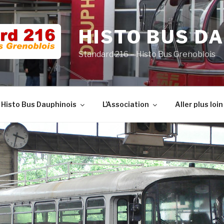
HISTO BUS D
Standard 216 – Histo Bus Grenoblois
 Histo Bus Dauphinois
L’Association
Aller plus loin