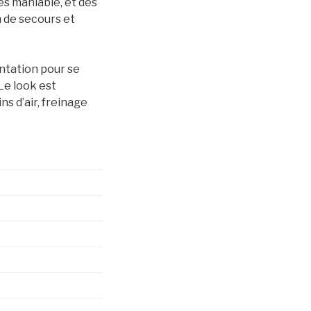
ès maniable, et des
n de secours et
entation pour se
 Le look est
s d’air, freinage