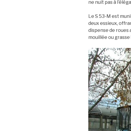
ne nuit pas à l’élég
Le S 53-M est muni 
deux essieux, offra
dispense de roues ar
mouillée ou grasse 