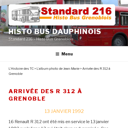
Aller
au
contenu
principal
HISTO BUS DAUPHINOIS
Standard 216 – Histo Bus Grenoblois
Menu
L’Histoire des TC
>
L’album photo de Jean-Marie
>
Arrivée des R 312 à
Grenoble
ARRIVÉE DES R 312 À
GRENOBLE
13 JANVIER 1992
16 Renault R 312 ont été mis en service le 13 janvier