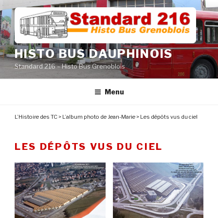
Aller
au
contenu
principal
HISTO BUS DAUPHINOIS
Standard 216 – Histo Bus Grenoblois
Menu
L’Histoire des TC
>
L’album photo de Jean-Marie
>
Les dépôts vus du ciel
LES DÉPÔTS VUS DU CIEL