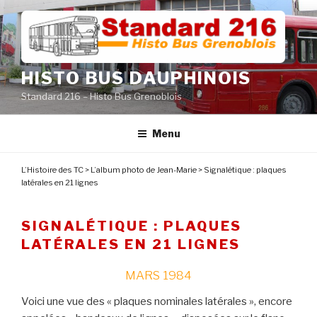
Aller
au
contenu
principal
HISTO BUS DAUPHINOIS
Standard 216 – Histo Bus Grenoblois
Menu
L’Histoire des TC
>
L’album photo de Jean-Marie
>
Signalétique : plaques
latérales en 21 lignes
SIGNALÉTIQUE : PLAQUES
LATÉRALES EN 21 LIGNES
MARS 1984
Voici une vue des « plaques nominales latérales », encore