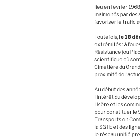
lieu en février 1968
malmenés par des a
favoriser le trafic 
Toutefois,
le
18 dé
extrémités : à l’oue
Résistance (ou Plac
scientifique où sont
Cimetière du Grand-
proximité de l’actu
Au début des année
l’intérêt du dével
l’Isère et les com
pour constituer le
Transports en Commu
la SGTE et des lign
le réseau unifié pr