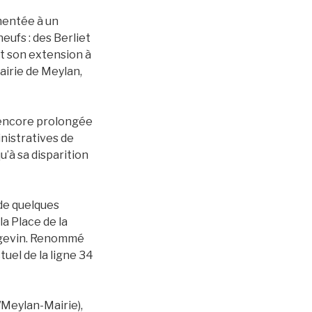
mentée à un
eufs : des Berliet
it son extension à
mairie de Meylan,
t encore prolongée
nistratives de
’à sa disparition
de quelques
la Place de la
angevin. Renommé
tuel de la ligne 34
/Meylan-Mairie),