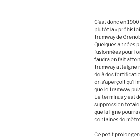
C’est donc en 1900 
plutôt la « préhisto
tramway de Grenobl
Quelques années plu
fusionnées pour for
faudra en fait atte
tramway atteigne r
delà des fortificatio
on s’aperçoit qu’i
que le tramway puis
Le terminus y est do
suppression totale d
que la ligne pourra 
centaines de mètres
Ce petit prolongeme