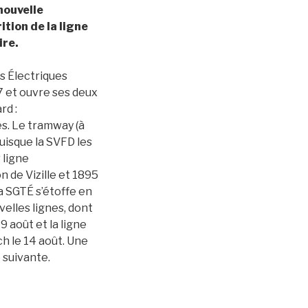
nouvelle
tion de la ligne
ire.
s Électriques
97 et ouvre ses deux
rd :
s. Le tramway (à
uisque la SVFD les
 ligne
 de Vizille et 1895
la SGTÉ s’étoffe en
elles lignes, dont
 août et la ligne
h le 14 août. Une
 suivante.