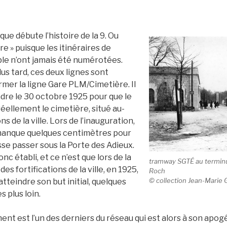
que débute l’histoire de la 9. Ou
ire » puisque les itinéraires de
e n’ont jamais été numérotées.
s tard, ces deux lignes sont
mer la ligne Gare PLM/Cimetière. Il
ndre le 30 octobre 1925 pour que le
éellement le cimetière, situé au-
ns de la ville. Lors de l’inauguration,
l manque quelques centimètres pour
se passer sous la Porte des Adieux.
nc établi, et ce n’est que lors de la
tramway SGTÉ au terminu
es fortifications de la ville, en 1925,
Roch
© collection Jean-Marie 
atteindre son but initial, quelques
 plus loin.
nt est l’un des derniers du réseau qui est alors à son apo