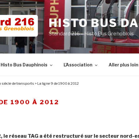
HISTO BUS D
Standard 216 – Histo Bus Grenoblois
 Histo Bus Dauphinois
L’Association
Aller plus loin
 siècle de transports
>
La ligne 9 de 1900 à 2012
 DE 1900 À 2012
2, le réseau TAG a été restructuré sur le secteur nord-