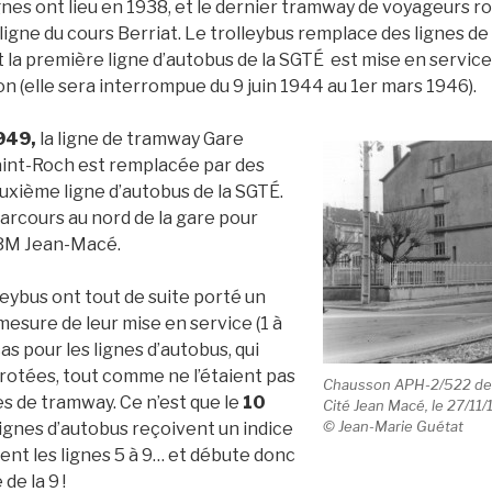
gnes ont lieu en 1938, et le dernier tramway de voyageurs r
a ligne du cours Berriat. Le trolleybus remplace des lignes d
Et la première ligne d’autobus de la SGTÉ est mise en service l
n (elle sera interrompue du 9 juin 1944 au 1er mars 1946).
949,
la ligne de tramway Gare
int-Roch est remplacée par des
deuxième ligne d’autobus de la SGTÉ.
arcours au nord de la gare pour
HBM Jean-Macé.
lleybus ont tout de suite porté un
mesure de leur mise en service (1 à
cas pour les lignes d’autobus, qui
rotées, tout comme ne l’étaient pas
Chausson APH-2/522 de l
s de tramway. Ce n’est que le
10
Cité Jean Macé, le 27/11
© Jean-Marie Guétat
lignes d’autobus reçoivent un indice
sent les lignes 5 à 9… et débute donc
 de la 9 !