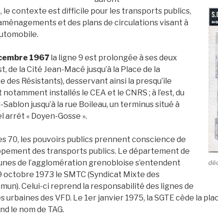
, le contexte est difficile pour les transports publics,
ménagements et des plans de circulations visant à
automobile.
cembre 1967
la ligne 9 est prolongée à ses deux
st, de la Cité Jean-Macé jusqu’à la Place de la
e des Résistants), desservant ainsi la presqu’île
 notamment installés le CEA et le CNRS ; à l’est, du
Sablon jusqu’à la rue Boileau, un terminus situé à
el arrêt « Doyen-Gosse ».
s 70, les pouvoirs publics prennent conscience de
oppement des transports publics. Le département de
munes de l’agglomération grenobloise s’entendent
dé
 9 octobre 1973 le SMTC (Syndicat Mixte des
n). Celui-ci reprend la responsabilité des lignes de
es urbaines des VFD. Le 1er janvier 1975, la SGTE cède la pla
end le nom de TAG.