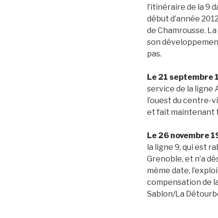
l’itinéraire de la 9
début d’année 2012 
de Chamrousse. La l
son développement 
pas.
Le
21 septembre 
service de la ligne
l’ouest du centre-vi
et fait maintenant 
Le
26 novembre 1
la ligne 9, qui est r
Grenoble, et n’a d
même date, l’explo
compensation de la 
Sablon/La Détourbe 