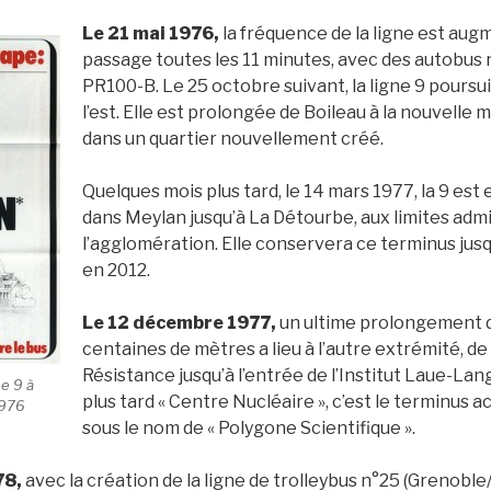
Le
21 mai 1976,
la fréquence de la ligne est aug
passage toutes les 11 minutes, avec des autobus n
PR100-B. Le 25 octobre suivant, la ligne 9 poursu
l’est. Elle est prolongée de Boileau à la nouvelle 
dans un quartier nouvellement créé.
Quelques mois plus tard, le 14 mars 1977, la 9 es
dans Meylan jusqu’à La Détourbe, aux limites admi
l’agglomération. Elle conservera ce terminus jusqu
en 2012.
Le
12 décembre 1977,
un ultime prolongement 
centaines de mètres a lieu à l’autre extrémité, de 
Résistance jusqu’à l’entrée de l’Institut Laue-L
e 9 à
plus tard « Centre Nucléaire », c’est le terminus ac
1976
sous le nom de « Polygone Scientifique ».
78,
avec la création de la ligne de trolleybus n°25 (Grenoble