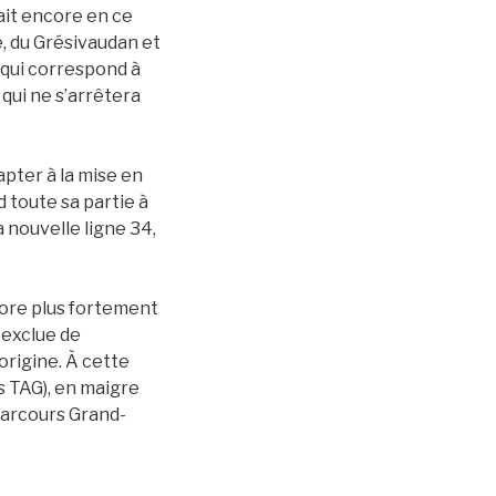
sait encore en ce
e, du Grésivaudan et
 qui correspond à
qui ne s’arrêtera
pter à la mise en
d toute sa partie à
a nouvelle ligne 34,
core plus fortement
i exclue de
origine. À cette
s TAG), en maigre
 parcours Grand-