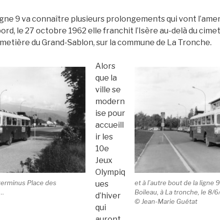
ligne 9 va connaître plusieurs prolongements qui vont l’am
ord, le 27 octobre 1962 elle franchit l’Isère au-delà du cim
cimetière du Grand-Sablon, sur la commune de La Tronche.
Alors
que la
ville se
modern
ise pour
accueill
ir les
10e
Jeux
Olympiq
erminus Place des
et à l’autre bout de la ligne 
ues
8…
Boileau, à La tronche, le 8/
d’hiver
© Jean-Marie Guétat
qui
auront