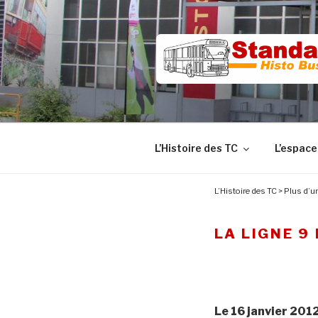
Aller
au
contenu
principal
L’Histoire des TC
L’espace
L’Histoire des TC
>
Plus d’un
LA LIGNE 9
Le 16 janvier 201