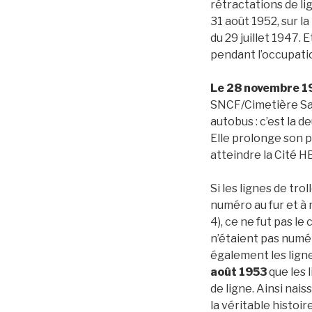
rétractations de li
31 août 1952, sur l
du 29 juillet 1947. 
pendant l’occupatio
Le
28 novembre 1
SNCF/Cimetière Sa
autobus : c’est la 
Elle prolonge son p
atteindre la Cité 
Si les lignes de tro
numéro au fur et à 
4), ce ne fut pas le 
n’étaient pas numé
également les ligne
août 1953
que les 
de ligne. Ainsi nais
la véritable histoire