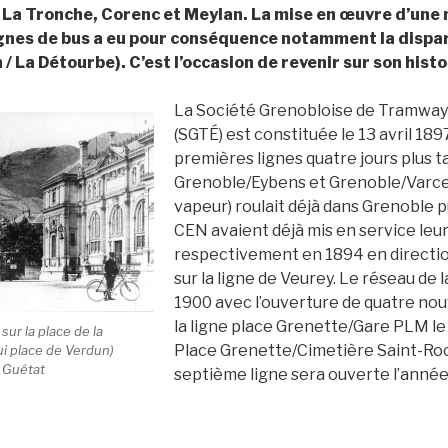
a Tronche, Corenc et Meylan. La mise en œuvre d’une 
ignes de bus a eu pour conséquence notamment la dispari
/ La Détourbe). C’est l’occasion de revenir sur son histo
La Société Grenobloise de Tramway
(SGTÉ) est constituée le 13 avril 18
premières lignes quatre jours plus ta
Grenoble/Eybens et Grenoble/Varce
vapeur) roulait déjà dans Grenoble p
CEN avaient déjà mis en service leur
respectivement en 1894 en direction
sur la ligne de Veurey. Le réseau de 
1900 avec l’ouverture de quatre nouv
la ligne place Grenette/Gare PLM le 9
 sur la place de la
Place Grenette/Cimetière Saint-Roc
ui place de Verdun)
e Guétat
septième ligne sera ouverte l’année