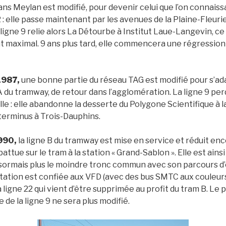
 dans Meylan est modifié, pour devenir celui que l’on connais
: elle passe maintenant par les avenues de la Plaine-Fleuri
igne 9 relie alors La Détourbe à Institut Laue-Langevin, ce
maximal. 9 ans plus tard, elle commencera une régression 
1987,
une bonne partie du réseau TAG est modifié pour s’ada
 A du tramway, de retour dans l’agglomération. La ligne 9 per
lle : elle abandonne la desserte du Polygone Scientifique à l
terminus à Trois-Dauphins.
990,
la ligne B du tramway est mise en service et réduit en
abattue sur le tram à la station « Grand-Sablon ». Elle est ains
ésormais plus le moindre tronc commun avec son parcours d’
itation est confiée aux VFD (avec des bus SMTC aux couleur
ligne 22 qui vient d’être supprimée au profit du tram B. Le
de la ligne 9 ne sera plus modifié.