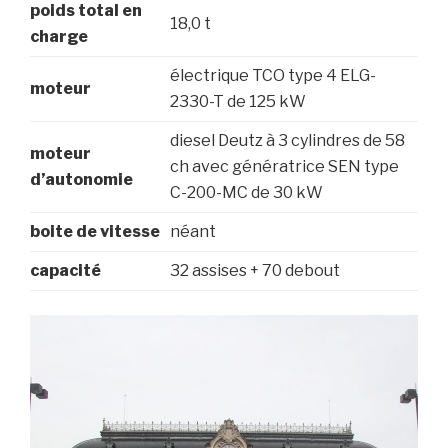
poids total en
18,0 t
charge
électrique TCO type 4 ELG-
moteur
2330-T de 125 kW
diesel Deutz à 3 cylindres de 58
moteur
ch avec génératrice SEN type
d’autonomie
C-200-MC de 30 kW
boite de vitesse
néant
capacité
32 assises + 70 debout