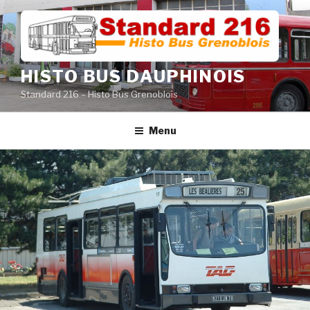
Aller
au
contenu
principal
HISTO BUS DAUPHINOIS
Standard 216 – Histo Bus Grenoblois
Menu